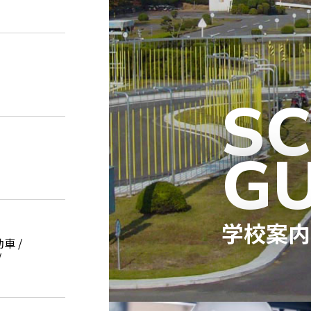
S
GU
学校案内
車 /
/