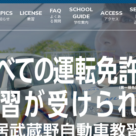
SCHOOL
S
FAQ
PICS
LICENSE
ACCESS
GUIDE
よくあ
知らせ
教習
アクセス
る質問
学校案内